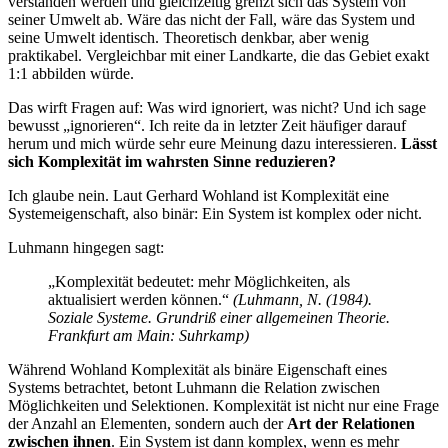
verstanden werden und gleichzeitig grenzt sich das System von
seiner Umwelt ab. Wäre das nicht der Fall, wäre das System und
seine Umwelt identisch. Theoretisch denkbar, aber wenig
praktikabel. Vergleichbar mit einer Landkarte, die das Gebiet exakt
1:1 abbilden würde.
Das wirft Fragen auf: Was wird ignoriert, was nicht? Und ich sage
bewusst „ignorieren“. Ich reite da in letzter Zeit häufiger darauf
herum und mich würde sehr eure Meinung dazu interessieren.
Lässt
sich Komplexität im wahrsten Sinne reduzieren?
Ich glaube nein. Laut Gerhard Wohland ist Komplexität eine
Systemeigenschaft, also binär: Ein System ist komplex oder nicht.
Luhmann hingegen sagt:
„Komplexität bedeutet: mehr Möglichkeiten, als
aktualisiert werden können.“
(Luhmann, N. (1984).
Soziale Systeme. Grundriß einer allgemeinen Theorie.
Frankfurt am Main: Suhrkamp)
Während Wohland Komplexität als binäre Eigenschaft eines
Systems betrachtet, betont Luhmann die Relation zwischen
Möglichkeiten und Selektionen. Komplexität ist nicht nur eine Frage
der Anzahl an Elementen, sondern auch der
Art der Relationen
zwischen ihnen
. Ein System ist dann komplex, wenn es mehr